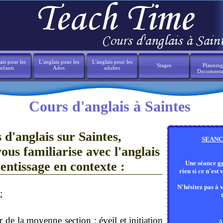
ais pour les
L'anglais pour les
L'anglais pour les
Stages
Planning
nfants
Ados
adultes
Documenta
Cours d'anglais à Saintes
 d'anglais sur Saintes,
SEANC
us familiarise avec l'anglais
entissage en contexte :
Une séance
gr
rien si ce n'est
N'hésitez pas à 
:
 de la moyenne section : éveil et initiation
A