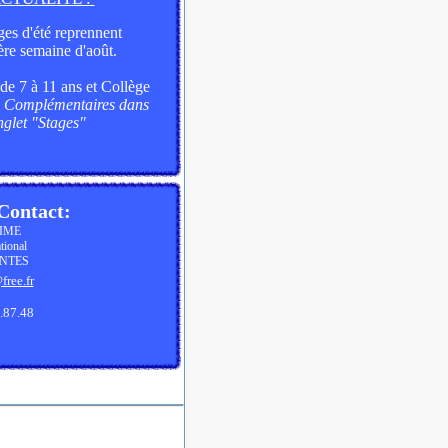
ges
d'été reprennent
ère semaine d'août.
 de 7 à 11 ans et Collège
s Complémentaires dans
nglet "Stages"
Contact:
TIME
onal
TES
ree.fr
2.87.48