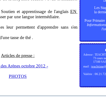
Les
Sta
Soutien et apprentissage de l'anglais
EN
la derni
passer par une langue intermédiaire.
Pour Primaire
Information
es leur permettent d'apprendre sans s'en
l'o
cevoir .
autour d'une tasse de thé .
Articles de presse :
Adresse : TEACH
73 cours nati
17100 SAIN
 des Arènes octobre 2012 -
mail :
teachtime@f
Valérie : 06.21.7
PHOTOS