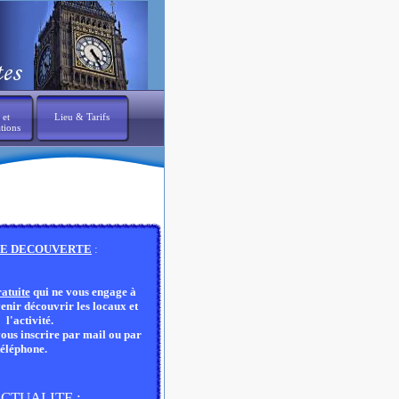
 et
Lieu & Tarifs
tions
E DECOUVERTE
:
atuite
qui ne vous engage à
 venir découvrir les locaux et
l'activité.
vous inscrire par mail ou par
téléphone.
CTUALITE :